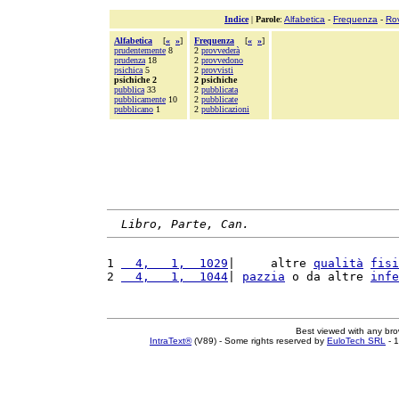
Indice
|
Parole
:
Alfabetica
-
Frequenza
-
Ro
Alfabetica
[
«
»
]
Frequenza
[
«
»
]
prudentemente
8
2
provvederà
prudenza
18
2
provvedono
psichica
5
2
provvisti
psichiche 2
2 psichiche
pubblica
33
2
pubblicata
pubblicamente
10
2
pubblicate
pubblicano
1
2
pubblicazioni
Libro, Parte, Can.
1 
  4,   1,  1029
|     altre 
qualità
fisi
2 
  4,   1,  1044
| 
pazzia
 o da altre 
infe
Best viewed with any br
IntraText®
(V89) - Some rights reserved by
EuloTech SRL
- 1