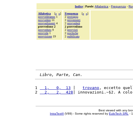
Indice
|
Parole
:
Alfabetica
-
Frequenza
-
Ro
Alfabetica
[
«
»
]
Frequenza
[
«
»
]
provvederanno
1
2
protragga
provvedere
51
2
provenienti
provvedimenti
4
2
provvederà
provvedono 2
2 provvedono
provveduto
9
2
provvisti
provvide
1
2
psichiche
provvisione
19
2
pubblicata
Libro, Parte, Can.
1 
  1,   0,  13
 |   
trovano
, eccetto quel
2 
  2,   2,  428
| innovazioni.~§2. A colo
Best viewed with any br
IntraText®
(V89) - Some rights reserved by
EuloTech SRL
- 1