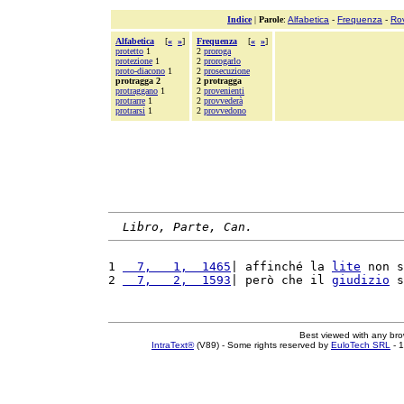
Indice
|
Parole
:
Alfabetica
-
Frequenza
-
Ro
Alfabetica
[
«
»
]
Frequenza
[
«
»
]
protetto
1
2
proroga
protezione
1
2
prorogarlo
proto-diacono
1
2
prosecuzione
protragga 2
2 protragga
protraggano
1
2
provenienti
protrarre
1
2
provvederà
protrarsi
1
2
provvedono
Libro, Parte, Can.
1 
  7,   1,  1465
| affinché la 
lite
 non s
2 
  7,   2,  1593
| però che il 
giudizio
 s
Best viewed with any br
IntraText®
(V89) - Some rights reserved by
EuloTech SRL
- 1