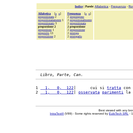
Indice
|
Parole
:
Alfabetica
-
Frequenza
-
Ro
Alfabetica
[
«
»
]
Frequenza
[
«
»
]
proporzionata
2
2
propongono
proporzionatamente
1
2
proporzionalmente
proporzionato
3
2
proporzionata
proporzione 2
2 proporzione
proporzioni
1
2
proposizione
proposito
13
2
proroga
proposizione
2
2
prorogarlo
Libro, Parte, Can.
1 
  1,   0,  122
|      cui si 
tratta
 con 
2 
  1,   0,  122
| 
osservata
parimenti
 la 
Best viewed with any br
IntraText®
(V89) - Some rights reserved by
EuloTech SRL
- 1