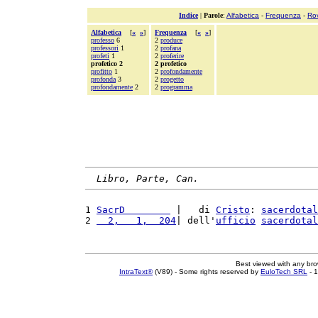
Indice
|
Parole
:
Alfabetica
-
Frequenza
-
Ro
Alfabetica
[
«
»
]
Frequenza
[
«
»
]
professo
6
2
produce
professori
1
2
profana
profeti
1
2
proferire
profetico 2
2 profetico
profitto
1
2
profondamente
profonda
3
2
progetto
profondamente
2
2
programma
Libro, Parte, Can.
1 
SacrD        
 |   di 
Cristo
: 
sacerdotal
2 
  2,   1,  204
| dell'
ufficio
sacerdotal
Best viewed with any br
IntraText®
(V89) - Some rights reserved by
EuloTech SRL
- 1