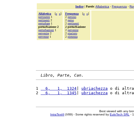
Indice
|
Parole
:
Alfabetica
-
Frequenza
-
Ro
Alfabetica
[
«
»
]
Frequenza
[
«
»
]
pertinente
1
2
persino
pertinenti
2
2
perso
perturbare
1
2
pertinenti
perturbazione 2
2 perturbazione
perturbazioni
1
2
pervenire
pervenire
2
2
piaciuto
pervenne
1
2
pienezza
Libro, Parte, Can.
1 
  6,   1,  1324
| 
ubriachezza
 o di altra
2 
  6,   1,  1345
| 
ubriachezza
 o di altra
Best viewed with any br
IntraText®
(V89) - Some rights reserved by
EuloTech SRL
- 1