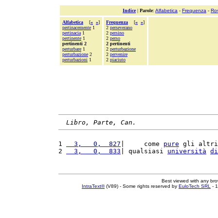
Indice
|
Parole
:
Alfabetica
-
Frequenza
-
Ro
Alfabetica
[
«
»
]
Frequenza
[
«
»
]
pertinacemente
1
2
perseverano
pertinacia
1
2
persino
pertinente
1
2
perso
pertinenti 2
2 pertinenti
perturbare
1
2
perturbazione
perturbazione
2
2
pervenire
perturbazioni
1
2
piaciuto
Libro, Parte, Can.
1 
  3,   0,  827
|     come 
pure
 gli altri
2 
  3,   0,  833
| qualsiasi 
università
di
Best viewed with any br
IntraText®
(V89) - Some rights reserved by
EuloTech SRL
- 1