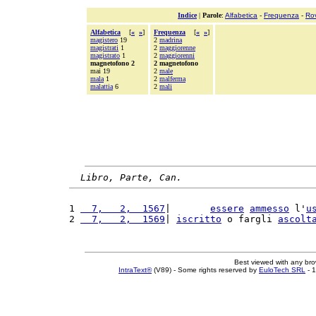
Indice
|
Parole
:
Alfabetica
-
Frequenza
-
Ro
Alfabetica
[
«
»
]
Frequenza
[
«
»
]
magistero
19
2
madrina
magistrati
1
2
maggiorenne
magistrato
1
2
maggiorenni
magnetofono 2
2 magnetofono
mai 19
2
male
mala
1
2
malferma
malattia
6
2
mali
Libro, Parte, Can.
1 
  7,   2,  1567
|       
essere
ammesso
 l'
u
2 
  7,   2,  1569
| 
iscritto
 o fargli 
ascolt
Best viewed with any br
IntraText®
(V89) - Some rights reserved by
EuloTech SRL
- 1