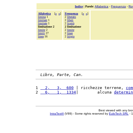
Indice
|
Parole
:
Alfabetica
-
Frequenza
-
Ro
Alfabetica
[
«
»
]
Frequenza
[
«
»
]
limina
1
2
liberato
limitare
1
2
liberi
limitate
1
2
liceità
limitazione 2
2 limitazione
limite
2
2
limite
limiti
27
2
linee
linea
16
2
litigio
Libro, Parte, Can.
1 
  2,   3,  600
 | ricchezze terrene, 
com
2 
  6,   1,  1334
|        alcuna 
determin
Best viewed with any br
IntraText®
(V89) - Some rights reserved by
EuloTech SRL
- 1