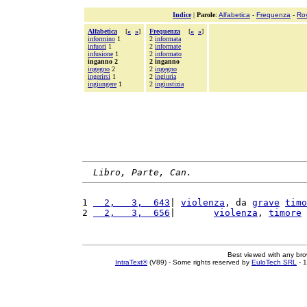
Indice
|
Parole
:
Alfabetica
-
Frequenza
-
Ro
Alfabetica
[
«
»
]
Frequenza
[
«
»
]
informino
1
2
informata
infuori
1
2
informate
infusione
1
2
informato
inganno 2
2 inganno
ingegno
2
2
ingegno
ingerirsi
1
2
ingiuria
ingiungere
1
2
ingiustizia
Libro, Parte, Can.
1 
  2,   3,  643
| 
violenza
, da 
grave
timo
2 
  2,   3,  656
|       
violenza
, 
timore
Best viewed with any br
IntraText®
(V89) - Some rights reserved by
EuloTech SRL
- 1