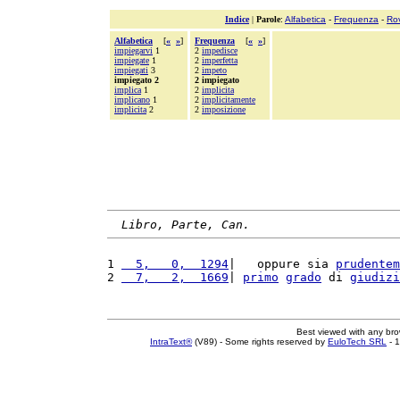
Indice
|
Parole
:
Alfabetica
-
Frequenza
-
Ro
Alfabetica
[
«
»
]
Frequenza
[
«
»
]
impiegarvi
1
2
impedisce
impiegate
1
2
imperfetta
impiegati
3
2
impeto
impiegato 2
2 impiegato
implica
1
2
implicita
implicano
1
2
implicitamente
implicita
2
2
imposizione
Libro, Parte, Can.
1 
  5,   0,  1294
|   oppure sia 
prudentem
2 
  7,   2,  1669
| 
primo
grado
 di 
giudizi
Best viewed with any br
IntraText®
(V89) - Some rights reserved by
EuloTech SRL
- 1