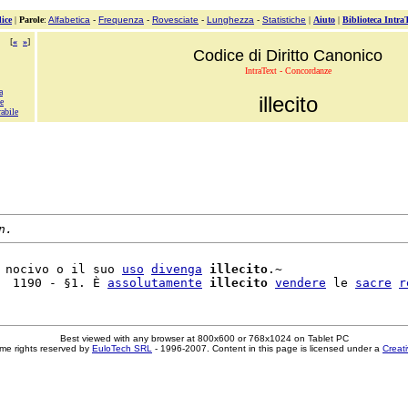
ice
|
Parole
:
Alfabetica
-
Frequenza
-
Rovesciate
-
Lunghezza
-
Statistiche
|
Aiuto
|
Biblioteca Intra
[
«
»
]
Codice di Diritto Canonico
IntraText - Concordanze
a
illecito
e
abile
n.
 nocivo o il suo 
uso
divenga
illecito
.~

  1190 - §1. È 
assolutamente
illecito
vendere
 le 
sacre
r
Best viewed with any browser at 800x600 or 768x1024 on Tablet PC
me rights reserved by
EuloTech SRL
- 1996-2007. Content in this page is licensed under a
Creat