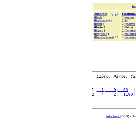
Ind
Alfabetica
[
«
»
]
Frequenza
illecita
1
2
gravoso
illecitamente
1
2 ho
illeciti
1
2
ignorava
illecito 2
2 illecito
illegale
1
2
illuminat
illegittima
1
2
imitazion
illegittimamente
13
2
immemor
Libro, Parte, Ca
1 
  1,   0,  83
  |
2 
  4,   2,  1190
|
IntraText®
(V89) - So