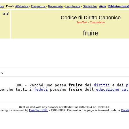
ice
|
Parole
:
Alfabetica
-
Frequenza
-
Rovesciate
-
Lunghezza
-
Statistiche
|
Aiuto
|
Biblioteca Intra
[
«
»
]
Codice di Diritto Canonico
IntraText - Concordanze
fruire
n.
       306 - Perché uno possa 
fruire
 dei 
diritti
 e dei 
p
perché tutti i 
fedeli
 possano 
fruire
 dell'
educazione
cat
Best viewed with any browser at 800x600 or 768x1024 on Tablet PC
me rights reserved by
EuloTech SRL
- 1996-2007. Content in this page is licensed under a
Creat