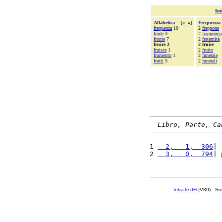
Ind
Alfabetica
[
«
»
]
Frequenza
frequenza
10
2
frappone
frode
3
2
frapponga
fronte
7
2
fraternità
fruire 2
2 fruire
fruisce
1
2
frutto
frumento
1
2
funerale
frutti
5
2
funerali
Libro, Parte, Ca
1 
  2,   1,  306
| 
2 
  3,   0,  794
| 
IntraText®
(V89) - So