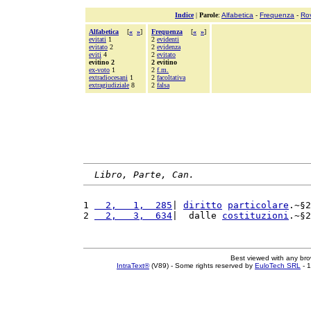
Indice
|
Parole
:
Alfabetica
-
Frequenza
-
Ro
Alfabetica
[
«
»
]
Frequenza
[
«
»
]
evitati
1
2
evidenti
evitato
2
2
evidenza
eviti
4
2
evitato
evitino 2
2 evitino
ex-voto
1
2
f.m.
extradiocesani
1
2
facoltativa
extragiudiziale
8
2
falsa
Libro, Parte, Can.
1 
  2,   1,  285
| 
diritto
particolare
.~§2
2 
  2,   3,  634
|  dalle 
costituzioni
.~§2
Best viewed with any br
IntraText®
(V89) - Some rights reserved by
EuloTech SRL
- 1