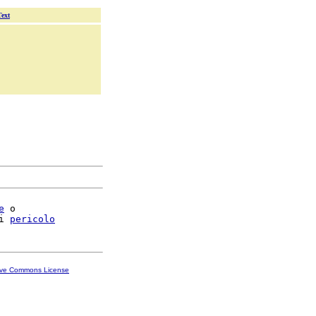
Text
e
 o

i 
pericolo
ive Commons License