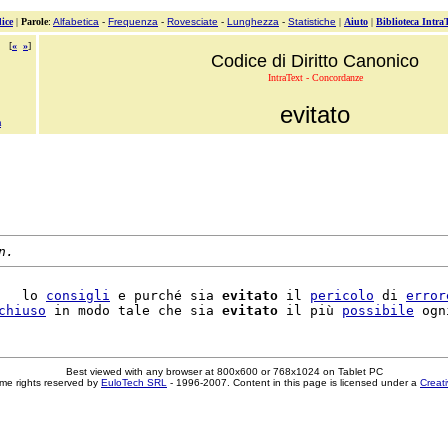
ice
|
Parole
:
Alfabetica
-
Frequenza
-
Rovesciate
-
Lunghezza
-
Statistiche
|
Aiuto
|
Biblioteca Intra
[
«
»
]
Codice di Diritto Canonico
IntraText - Concordanze
evitato
a
n.
   lo 
consigli
 e purché sia 
evitato
 il 
pericolo
 di 
error
chiuso
 in modo tale che sia 
evitato
 il più 
possibile
 ogn
Best viewed with any browser at 800x600 or 768x1024 on Tablet PC
me rights reserved by
EuloTech SRL
- 1996-2007. Content in this page is licensed under a
Creat