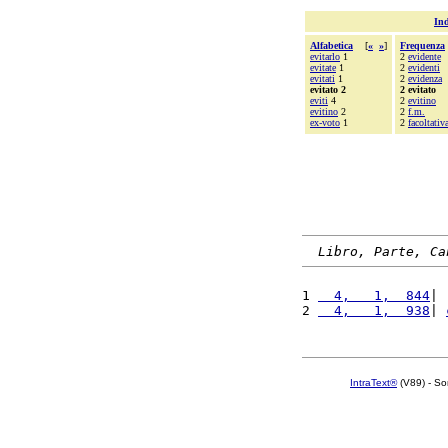
Ind
Alfabetica
[
«
»
]
Frequenza
evitarlo
1
2
evidente
evitate
1
2
evidenti
evitati
1
2
evidenza
evitato 2
2 evitato
eviti
4
2
evitino
evitino
2
2
f.m.
ex-voto
1
2
facoltativ
Libro, Parte, Ca
1 
  4,   1,  844
| 
2 
  4,   1,  938
| 
IntraText®
(V89) - So