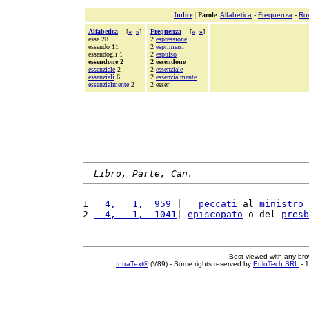
Indice
|
Parole
:
Alfabetica
-
Frequenza
-
Ro
Alfabetica
[
«
»
]
Frequenza
[
«
»
]
esse 28
2
espressione
essendo 11
2
esprimersi
essendogli 1
2
espulso
essendone 2
2 essendone
essenziale
2
2
essenziale
essenziali
6
2
essenzialmente
essenzialmente
2
2 esser
Libro, Parte, Can.
1 
  4,   1,  959
 |   
peccati
 al 
ministro
2 
  4,   1,  1041
| 
episcopato
 o del 
presb
Best viewed with any br
IntraText®
(V89) - Some rights reserved by
EuloTech SRL
- 1