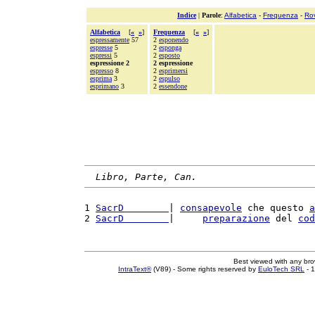
Indice
|
Parole
:
Alfabetica
-
Frequenza
-
Ro
Alfabetica
[
«
»
]
Frequenza
[
«
»
]
espressamente
57
2
esponendo
espresse
5
2
esponga
espressi
5
2
esposto
espressione 2
2 espressione
espresso
8
2
esprimersi
esprima
3
2
espulso
esprimano
3
2
essendone
Libro, Parte, Can.
1 
SacrD        
| 
consapevole
 che questo 
a
2 
SacrD        
|     
preparazione
 del 
cod
Best viewed with any br
IntraText®
(V89) - Some rights reserved by
EuloTech SRL
- 1