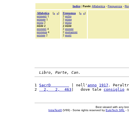
Indice
|
Parole
:
Alfabetica
-
Frequenza
-
Ro
Alfabetica
[
«
»
]
Frequenza
[
«
»
]
esimenti
1
2
esilio
esimere
1
2
esime
esista
2
2
esista
esiste 2
2 esiste
esistenti
4
2
esistere
esistenza
4
2
esortazioni
esistere
2
2
esorti
Libro, Parte, Can.
1 
SacrD        
 | nell'
anno
1917
. Peraltr
2 
  2,   2,  463
|   dove tale 
consiglio
 n
Best viewed with any br
IntraText®
(V89) - Some rights reserved by
EuloTech SRL
- 1