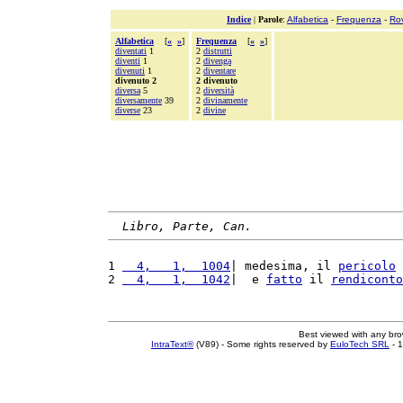
Indice
|
Parole
:
Alfabetica
-
Frequenza
-
Ro
Alfabetica
[
«
»
]
Frequenza
[
«
»
]
diventati
1
2
distrutti
diventi
1
2
divenga
divenuti
1
2
diventare
divenuto 2
2 divenuto
diversa
5
2
diversità
diversamente
39
2
divinamente
diverse
23
2
divine
Libro, Parte, Can.
1 
  4,   1,  1004
| medesima, il 
pericolo
 
2 
  4,   1,  1042
|  e 
fatto
 il 
rendiconto
Best viewed with any br
IntraText®
(V89) - Some rights reserved by
EuloTech SRL
- 1