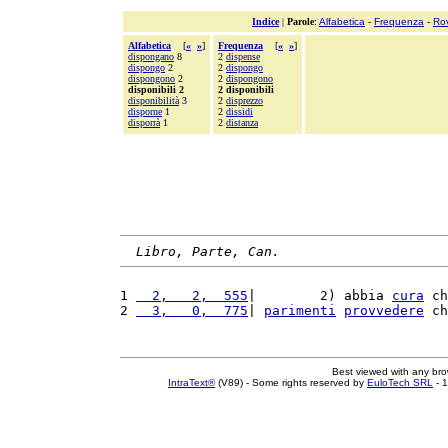
Indice
|
Parole
:
Alfabetica
-
Frequenza
-
Ro
Alfabetica
[
«
»
]
Frequenza
[
«
»
]
dispongano
8
2
dispense
dispongo
2
2
dispongo
dispongono
2
2
dispongono
disponibili 2
2 disponibili
disponibilità
3
2
disprezzo
disporne
1
2
dissidi
disporrà
1
2
distanza
Libro, Parte, Can.
1 
  2,   2,  555
|        2) abbia 
cura
 ch
2 
  3,   0,  775
| 
parimenti
provvedere
 ch
Best viewed with any br
IntraText®
(V89) - Some rights reserved by
EuloTech SRL
- 1