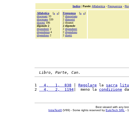
Indice
|
Parole
:
Alfabetica
-
Frequenza
-
Ro
Alfabetica
[
«
»
]
Frequenza
[
«
»
]
diocesani
33
2
dimostrata
diocesano
339
2
dimostri
diocesi
186
2 dinanzi
dipende 2
2 dipende
dipendenti
2
2
dipendenti
dipendenza
4
2
dipendono
dipendono
2
2
diretti
Libro, Parte, Can.
1 
  4,   1,  838
 | 
Regolare
 la 
sacra
litu
2 
  4,   2,  1194
|  meno la 
condizione
 da
Best viewed with any br
IntraText®
(V89) - Some rights reserved by
EuloTech SRL
- 1