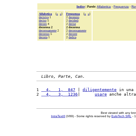
Indice
|
Parole
:
Alfabetica
-
Frequenza
-
Ro
Alfabetica
[
«
»
]
Frequenza
[
«
»
]
decisiva
1
2
decennio
deciso
5
2
deciderà
decoro
4
2
decise
decorosa 2
2 decorosa
decorosamente
2
2
decorosamente
decoroso
5
2
decorre
decorra
1
2
dedica
Libro, Parte, Can.
1 
  4,   1,  847
 | 
diligentemente
 in una 
2 
  4,   3,  1236
|      
usare
 anche altra
Best viewed with any br
IntraText®
(V89) - Some rights reserved by
EuloTech SRL
- 1