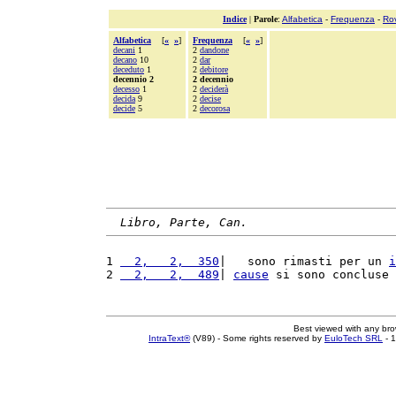
Indice
|
Parole
:
Alfabetica
-
Frequenza
-
Ro
Alfabetica
[
«
»
]
Frequenza
[
«
»
]
decani
1
2
dandone
decano
10
2
dar
deceduto
1
2
debitore
decennio 2
2 decennio
decesso
1
2
deciderà
decida
9
2
decise
decide
5
2
decorosa
Libro, Parte, Can.
1 
  2,   2,  350
|   sono rimasti per un 
i
2 
  2,   2,  489
| 
cause
 si sono concluse 
Best viewed with any br
IntraText®
(V89) - Some rights reserved by
EuloTech SRL
- 1