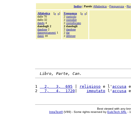
Indice
|
Parole
:
Alfabetica
-
Frequenza
-
Ro
Alfabetica
[
«
»
]
Frequenza
[
«
»
]
dalle 70
2
curricolo
dallo 32
2
custodire
dando
4
2
custodiscano
dandogli 2
2 dandogli
dandone
2
2
dandone
danneggiamenti
1
2
dar
danni
18
2
debitore
Libro, Parte, Can.
1 
  2,   3,  695
 | 
religioso
 e l'
accusa
 e
2 
  7,   4,  1720
|    
imputato
 l'
accusa
 e
Best viewed with any br
IntraText®
(V89) - Some rights reserved by
EuloTech SRL
- 1