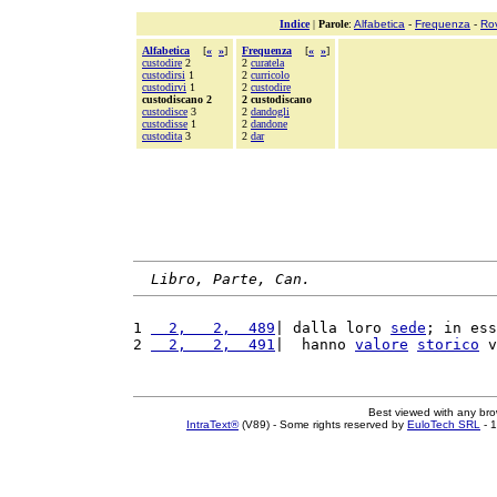
Indice
|
Parole
:
Alfabetica
-
Frequenza
-
Ro
Alfabetica
[
«
»
]
Frequenza
[
«
»
]
custodire
2
2
curatela
custodirsi
1
2
curricolo
custodirvi
1
2
custodire
custodiscano 2
2 custodiscano
custodisce
3
2
dandogli
custodisse
1
2
dandone
custodita
3
2
dar
Libro, Parte, Can.
1 
  2,   2,  489
| dalla loro 
sede
; in ess
2 
  2,   2,  491
|  hanno 
valore
storico
 v
Best viewed with any br
IntraText®
(V89) - Some rights reserved by
EuloTech SRL
- 1