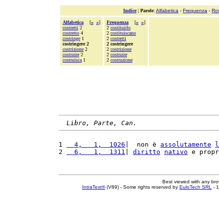
Indice
|
Parole
:
Alfabetica
-
Frequenza
-
Ro
Alfabetica
[
«
»
]
Frequenza
[
«
»
]
costretti
2
2
costituirlo
costretto
4
2
costituiscano
costringe
1
2
costretti
costringere 2
2 costringere
costrizione
2
2
costrizione
costruire
2
2
costruire
costruisca
1
2
costruzione
Libro, Parte, Can.
1 
  4,   1,  1026
|  non è 
assolutamente
l
2 
  6,   1,  1311
| 
diritto
nativo
 e propr
Best viewed with any br
IntraText®
(V89) - Some rights reserved by
EuloTech SRL
- 1