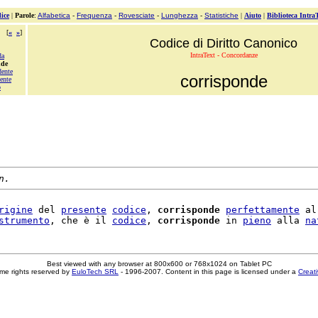
ice
|
Parole
:
Alfabetica
-
Frequenza
-
Rovesciate
-
Lunghezza
-
Statistiche
|
Aiuto
|
Biblioteca Intra
[
«
»
]
Codice di Diritto Canonico
IntraText - Concordanze
da
nde
dente
corrisponde
ente
o
n.
rigine
 del 
presente
codice
, 
corrisponde
perfettamente
 al
strumento
, che è il 
codice
, 
corrisponde
 in 
pieno
 alla 
na
Best viewed with any browser at 800x600 or 768x1024 on Tablet PC
me rights reserved by
EuloTech SRL
- 1996-2007. Content in this page is licensed under a
Creat