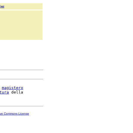
Text
 
magistero
tura
ive Commons License