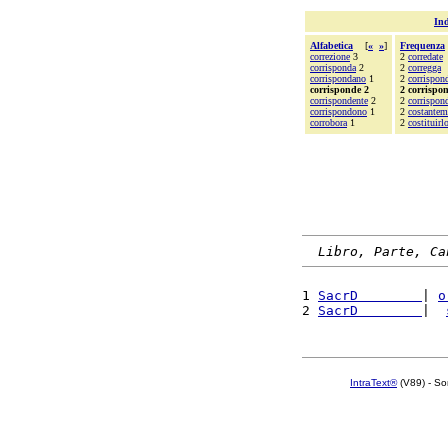
Ind
Alfabetica
[
«
»
]
Frequenza
correzione
3
2
corredate
corrisponda
2
2
corregga
corrispondano
1
2
corrispon
corrisponde 2
2 corrispo
corrispondente
2
2
corrispon
corrispondono
1
2
costantem
corrobora
1
2
costituirl
Libro, Parte, Ca
1 
SacrD        
| 
o
2 
SacrD        
|  
IntraText®
(V89) - So