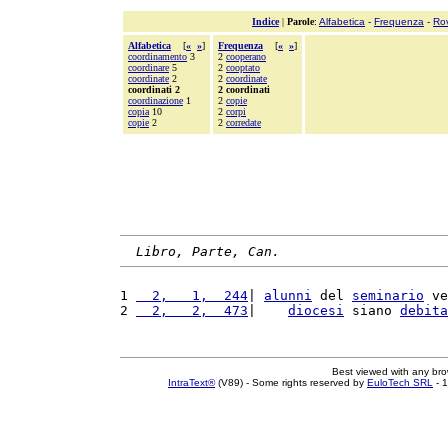
Indice
|
Parole
:
Alfabetica
-
Frequenza
-
Ro
Alfabetica
[
«
»
]
Frequenza
[
«
»
]
coordinamento
3
2
cooperano
coordinare
5
2
cooptato
coordinate
2
2
coordinate
coordinati 2
2 coordinati
coordinazione
1
2
copie
copia
10
2
corpi
copie
2
2
corredate
Libro, Parte, Can.
1 
  2,   1,  244
| 
alunni
 del 
seminario
 ve
2 
  2,   2,  473
|    
diocesi
 siano 
debita
Best viewed with any br
IntraText®
(V89) - Some rights reserved by
EuloTech SRL
- 1