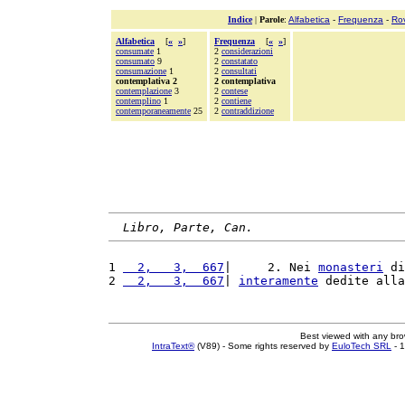
Indice
|
Parole
:
Alfabetica
-
Frequenza
-
Ro
Alfabetica
[
«
»
]
Frequenza
[
«
»
]
consumate
1
2
considerazioni
consumato
9
2
constatato
consumazione
1
2
consultati
contemplativa 2
2 contemplativa
contemplazione
3
2
contese
contemplino
1
2
contiene
contemporaneamente
25
2
contraddizione
Libro, Parte, Can.
1 
  2,   3,  667
|     2. Nei 
monasteri
 di
2 
  2,   3,  667
| 
interamente
 dedite alla
Best viewed with any br
IntraText®
(V89) - Some rights reserved by
EuloTech SRL
- 1