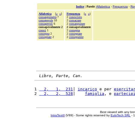
Indice
|
Parole
:
Alfabetica
-
Frequenza
-
Ro
Alfabetica
[
«
»
]
Frequenza
[
«
»
]
consanguineità
7
2
conosciuto
consapevole
10
2
consacrare
consapevoli
6
2
consanguinee
consapevolmente 2
2 consapevolmente
consci
1
2
consegna
consegna
2
2
consegnare
consegnare
2
2
conseguente
Libro, Parte, Can.
1 
  2,   1,  231
| 
incarico
 e per 
esercita
2 
  2,   2,  528
|    
famiglia
, e 
partecip
Best viewed with any br
IntraText®
(V89) - Some rights reserved by
EuloTech SRL
- 1