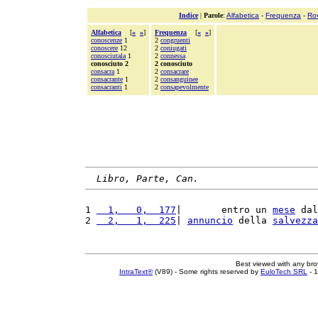
Indice
|
Parole
:
Alfabetica
-
Frequenza
-
Ro
Alfabetica
[
«
»
]
Frequenza
[
«
»
]
conoscenze
1
2
congruenti
conoscere
12
2
coniugati
conosciutala
1
2
connessa
conosciuto 2
2 conosciuto
consacra
1
2
consacrare
consacrante
1
2
consanguinee
consacranti
1
2
consapevolmente
Libro, Parte, Can.
1 
  1,   0,  177
|       entro un 
mese
 dal
2 
  2,   1,  225
| 
annuncio
 della 
salvezza
Best viewed with any br
IntraText®
(V89) - Some rights reserved by
EuloTech SRL
- 1