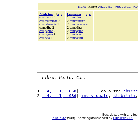
Indice
|
Parole
:
Alfabetica
-
Frequenza
-
Ro
Alfabetica
[
«
»
]
Frequenza
[
«
»
]
commutata
1
2
commise
commutazione
2
2
committente
comodamente
1
2
commutazione
comodità 2
2 comodità
compagine
2
2
compagine
compagnia
1
2
comparve
compaia
1
2
compatibili
Libro, Parte, Can.
1 
  4,   1,  858
|         da altre 
chiese
2 
  4,   1,  986
| 
individuale
, 
stabiliti
,
Best viewed with any br
IntraText®
(V89) - Some rights reserved by
EuloTech SRL
- 1