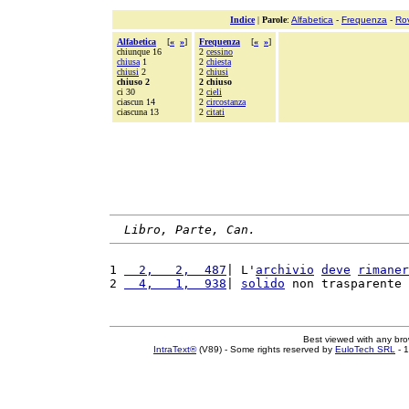
Indice
|
Parole
:
Alfabetica
-
Frequenza
-
Ro
Alfabetica
[
«
»
]
Frequenza
[
«
»
]
chiunque 16
2
cessino
chiusa
1
2
chiesta
chiusi
2
2
chiusi
chiuso 2
2 chiuso
ci 30
2
cieli
ciascun 14
2
circostanza
ciascuna 13
2
citati
Libro, Parte, Can.
1 
  2,   2,  487
| L'
archivio
deve
rimaner
2 
  4,   1,  938
| 
solido
 non trasparente 
Best viewed with any br
IntraText®
(V89) - Some rights reserved by
EuloTech SRL
- 1