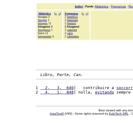
Indice
|
Parole
:
Alfabetica
-
Frequenza
-
Ro
Alfabetica
[
«
»
]
Frequenza
[
«
»
]
bisogna 3
2
beneficio
bisogni
1
2
benestare
bisogno
11
2
biennio
bisognosi 2
2 bisognosi
bisognoso
1
2
cadavere
breve 11
2
calce
brevemente
4
2
calendario
Libro, Parte, Can.
1 
  2,   3,  640
|   contribuire a 
soccorr
2 
  4,   1,  848
| nulla, 
evitando
 sempre 
Best viewed with any br
IntraText®
(V89) - Some rights reserved by
EuloTech SRL
- 1