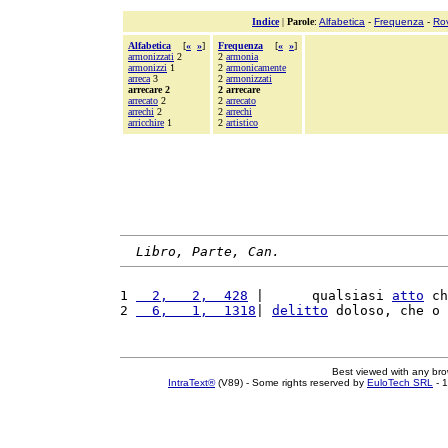
Indice
|
Parole
:
Alfabetica
-
Frequenza
-
Ro
Alfabetica
[
«
»
]
Frequenza
[
«
»
]
armonizzati
2
2
armonia
armonizzi
1
2
armonicamente
arreca
3
2
armonizzati
arrecare 2
2 arrecare
arrecato
2
2
arrecato
arrechi
2
2
arrechi
arricchire
1
2
artistico
Libro, Parte, Can.
1 
  2,   2,  428
 |      qualsiasi 
atto
 ch
2 
  6,   1,  1318
| 
delitto
 doloso, che o 
Best viewed with any br
IntraText®
(V89) - Some rights reserved by
EuloTech SRL
- 1