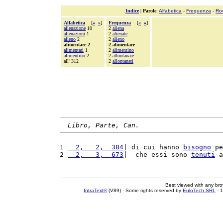
Indice
|
Parole
:
Alfabetica
-
Frequenza
-
Ro
Alfabetica
[
«
»
]
Frequenza
[
«
»
]
alienazione
10
2
aliena
alienazioni
1
2
alienate
alieno
2
2
alieno
alimentare 2
2 alimentare
alimentati
1
2
alimentino
alimentino
2
2
allontanare
all' 312
2
allontanati
Libro, Parte, Can.
1 
  2,   2,  384
| di cui hanno 
bisogno
 pe
2 
  2,   3,  673
|  che essi sono 
tenuti
 a
Best viewed with any br
IntraText®
(V89) - Some rights reserved by
EuloTech SRL
- 1