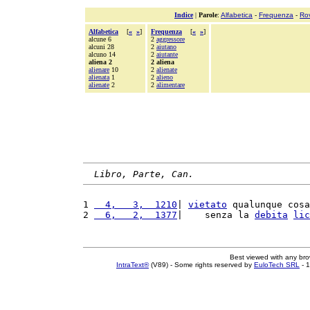
Indice
|
Parole
:
Alfabetica
-
Frequenza
-
Ro
Alfabetica
[
«
»
]
Frequenza
[
«
»
]
alcune 6
2
aggressore
alcuni 28
2
aiutano
alcuno 14
2
aiutante
aliena 2
2 aliena
alienare
10
2
alienate
alienata
1
2
alieno
alienate
2
2
alimentare
Libro, Parte, Can.
1 
  4,   3,  1210
| 
vietato
 qualunque cosa
2 
  6,   2,  1377
|    senza la 
debita
lic
Best viewed with any br
IntraText®
(V89) - Some rights reserved by
EuloTech SRL
- 1