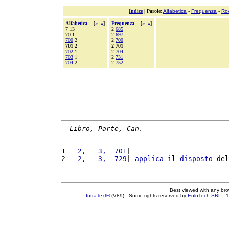
Indice
|
Parole
:
Alfabetica
-
Frequenza
-
Ro
Alfabetica
[
«
»
]
Frequenza
[
«
»
]
7 13
2
685
70 1
2
697
700
2
2
700
701 2
2 701
702
1
2
704
703
1
2
731
704
2
2
752
Libro, Parte, Can.
1 
  2,   3,  701
|                        
2 
  2,   3,  729
| 
applica
 il 
disposto
 del
Best viewed with any br
IntraText®
(V89) - Some rights reserved by
EuloTech SRL
- 1