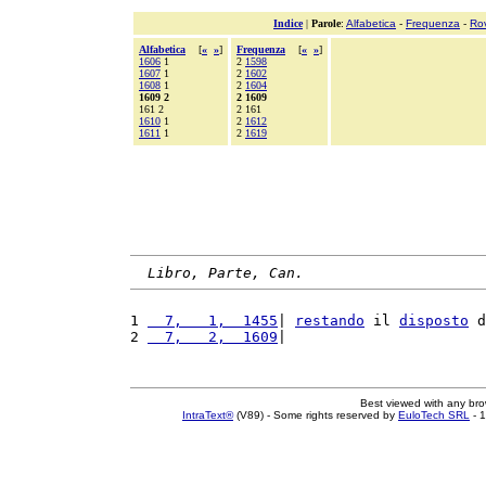
Indice
|
Parole
:
Alfabetica
-
Frequenza
-
Ro
Alfabetica
[
«
»
]
Frequenza
[
«
»
]
1606
1
2
1598
1607
1
2
1602
1608
1
2
1604
1609 2
2 1609
161 2
2 161
1610
1
2
1612
1611
1
2
1619
Libro, Parte, Can.
1 
  7,   1,  1455
| 
restando
 il 
disposto
 d
2 
  7,   2,  1609
|                       
Best viewed with any br
IntraText®
(V89) - Some rights reserved by
EuloTech SRL
- 1