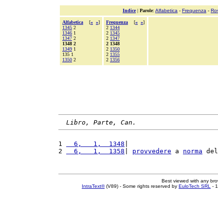
Indice
|
Parole
:
Alfabetica
-
Frequenza
-
Ro
Alfabetica
[
«
»
]
Frequenza
[
«
»
]
1345
2
2
1344
1346
1
2
1345
1347
2
2
1347
1348 2
2 1348
1349
1
2
1350
135 1
2
1355
1350
2
2
1356
Libro, Parte, Can.
1 
  6,   1,  1348
|                       
2 
  6,   1,  1358
| 
provvedere
 a 
norma
 del
Best viewed with any br
IntraText®
(V89) - Some rights reserved by
EuloTech SRL
- 1