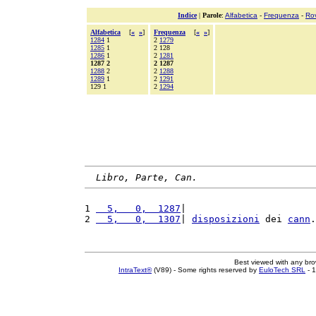
Indice
|
Parole
:
Alfabetica
-
Frequenza
-
Ro
Alfabetica
[
«
»
]
Frequenza
[
«
»
]
1284
1
2
1279
1285
1
2 128
1286
1
2
1281
1287 2
2 1287
1288
2
2
1288
1289
1
2
1291
129 1
2
1294
Libro, Parte, Can.
1 
  5,   0,  1287
|                       
2 
  5,   0,  1307
| 
disposizioni
 dei 
cann
.
Best viewed with any br
IntraText®
(V89) - Some rights reserved by
EuloTech SRL
- 1