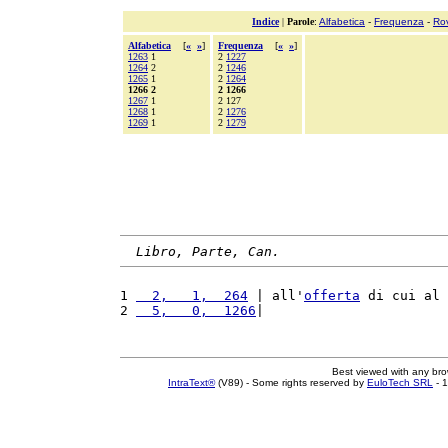
Indice
|
Parole
:
Alfabetica
-
Frequenza
-
Ro
Alfabetica
[
«
»
]
Frequenza
[
«
»
]
1263
1
2
1227
1264
2
2
1246
1265
1
2
1264
1266 2
2 1266
1267
1
2 127
1268
1
2
1276
1269
1
2
1279
Libro, Parte, Can.
1 
  2,   1,  264
 | all'
offerta
 di cui al 
2 
  5,   0,  1266
|                       
Best viewed with any br
IntraText®
(V89) - Some rights reserved by
EuloTech SRL
- 1