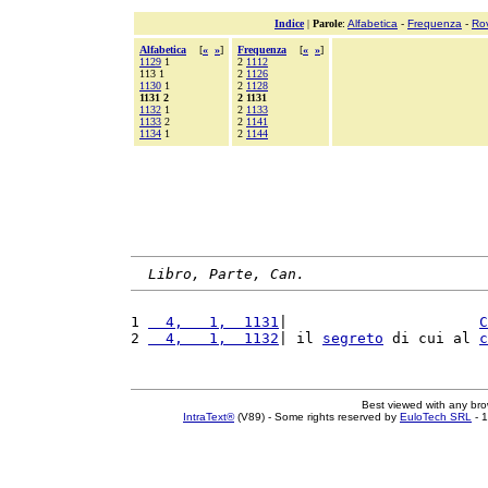
Indice
|
Parole
:
Alfabetica
-
Frequenza
-
Ro
Alfabetica
[
«
»
]
Frequenza
[
«
»
]
1129
1
2
1112
113 1
2
1126
1130
1
2
1128
1131 2
2 1131
1132
1
2
1133
1133
2
2
1141
1134
1
2
1144
Libro, Parte, Can.
1 
  4,   1,  1131
|                      
C
2 
  4,   1,  1132
| il 
segreto
 di cui al 
c
Best viewed with any br
IntraText®
(V89) - Some rights reserved by
EuloTech SRL
- 1