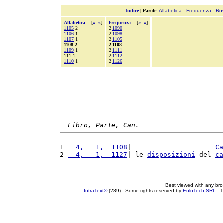
Indice
|
Parole
:
Alfabetica
-
Frequenza
-
Ro
Alfabetica
[
«
»
]
Frequenza
[
«
»
]
1105
2
2
1090
1106
1
2
1098
1107
1
2
1105
1108 2
2 1108
1109
1
2
1111
111 1
2
1112
1110
1
2
1126
Libro, Parte, Can.
1 
  4,   1,  1108
|                     
Ca
2 
  4,   1,  1127
| le 
disposizioni
 del 
ca
Best viewed with any br
IntraText®
(V89) - Some rights reserved by
EuloTech SRL
- 1