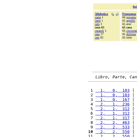
Ind
Alfabetica
[
«
»
]
Frequenza
carne
1
66
governo
carni
1
65
appello
caro
2
65 aver
casa 65
65 casa
casaroli
1
65
circosta
case
17
65
dottrina
casi
82
65 tutte
Libro, Parte, Can
 1 
  1,   0,  103
 | 
 2 
  1,   0,  103
 | 
 3 
  1,   0,  167
 | 
 4 
  2,   1,  236
 | 
 5 
  2,   1,  312
 | 
 6 
  2,   1,  312
 | 
 7 
  2,   1,  317
 | 
 8 
  2,   2,  463
 | 
 9 
  2,   2,  533
 | 
10
  2,   2,  550
 | 
11 
  2,   2,  550
 | 