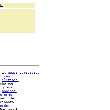
Text
 il 
quasi-domicilio
,

l 
can
.

'
elezione
,

che per

igioso
annessa
,

nferma
uali 
devono
erdoti
,

Per quanto
