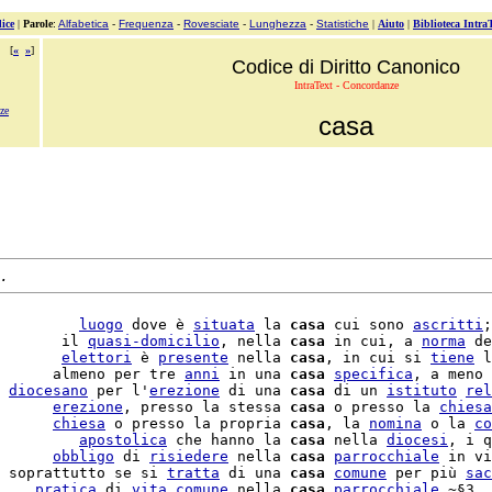
ice
|
Parole
:
Alfabetica
-
Frequenza
-
Rovesciate
-
Lunghezza
-
Statistiche
|
Aiuto
|
Biblioteca Intra
[
«
»
]
Codice di Diritto Canonico
IntraText - Concordanze
nze
casa
.
         
luogo
 dove è 
situata
 la 
casa
 cui sono 
ascritti
;
       il 
quasi-domicilio
, nella 
casa
 in cui, a 
norma
 de
       
elettori
 è 
presente
 nella 
casa
, in cui si 
tiene
 l
      almeno per tre 
anni
 in una 
casa
specifica
, a meno 
 
diocesano
 per l'
erezione
 di una 
casa
 di un 
istituto
rel
      
erezione
, presso la stessa 
casa
 o presso la 
chiesa
      
chiesa
 o presso la propria 
casa
, la 
nomina
 o la 
co
         
apostolica
 che hanno la 
casa
 nella 
diocesi
, i q
      
obbligo
 di 
risiedere
 nella 
casa
parrocchiale
 soprattutto se si 
tratta
 di una 
casa
comune
 per più 
sac
    
pratica
 di 
vita
comune
 nella 
casa
parrocchiale
.~§3. 