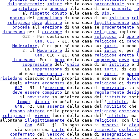
   
diligentemente
; 
infine
 che la 
casa
parrocchiale
 sia 
c
     
capitolare
, né 
annessa
 alla 
casa
 di una 
comunità
re
         al 
rispetto
dovuto
 alla 
casa
 di 
Dio
.~

    
nomina
 del 
cappellano
 di una 
casa
 di un 
istituto
rel
   
religiosa
deve
abitare
 in una 
casa
legittimamente
cos
     
proceda
 all'
erezione
 di una 
casa
 se 
prudentemente
 n
 
diocesano
 per l'
erezione
 di una 
casa
religiosa
 implica 
         612 - Per destinare una 
casa
religiosa
 ad 
opere
              
Can
. 
613
 - §1. Una 
casa
religiosa
 di 
canon
     
Moderatore
, è di per sé una 
casa
 sui 
iuris
, a meno 
         2. Il 
Moderatore
 di una 
casa
 sui 
iuris
 è, per 
d
              
Can
. 616 - §1. Una 
casa
religiosa
eretta
l
     
diocesano
. Per i 
beni
 della 
casa
soppressa
deve
pro
         
soppressione
 dell'
unica
casa
 di un 
istituto
 è d
          La 
soppressione
 di una 
casa
 sui 
iuris
, di cui 
       ad essa 
equiparata
, o una 
casa
 sui 
iuris
, e 
parim
risiedano
 ciascuno nella propria 
casa
, e non se ne 
allon
    degli 
affari
economici
 della 
casa
religiosa
 di 
dirit
      
647
 - §1. L'
erezione
 della 
casa
 di 
noviziato
, la s
     
deve
essere
compiuto
 in una 
casa
regolarmente
desig
        il 
noviziato
 in un'altra 
casa
 dell'
istituto
 sott
       
tempo
, 
dimori
 in un'altra 
casa
 dell'
istituto
, da 
      
648
, §2, una 
assenza
 dalla 
casa
 del 
noviziato
 che 
    
devono
abitare
 nella propria 
casa
religiosa
osservan
 
religioso
 di 
vivere
 fuori della 
casa
 dell'
istituto
, ma 
allontana 
illegittimamente
 dalla 
casa
religiosa
, con l'
i
          
Can
. 667 - §1. In ogni 
casa
 si 
osservi
 la 
clau
      sia sempre una 
parte
 della 
casa
riservata
esclusiv
    
confermato
 dal 
Vescovo
 della 
casa
 di 
assegnazione
.~

     
diocesi
 in cui è 
situata
 la 
casa
 di 
assegnazione
.~
