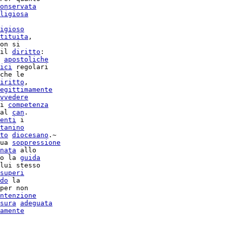
onservata
ligiosa
igioso
tituita
,

on si

il 
diritto
:

apostoliche
ici
 regolari

che le

iritto
,

egittimamente
vvedere
i 
competenza
al 
can
.

enti
 i

tanino
to
diocesano
ua 
soppressione
nata
 allo

o la 
guida
lui stesso

superi
do
 la

per non

ntenzione
sura
adeguata
amente