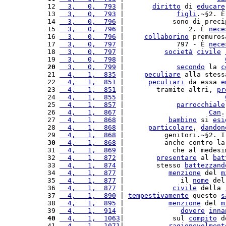
12 
  3,   0,  793
 |       
diritto
 di 
educare
13 
  3,   0,  793
 |             
figli
.~§2. È
14 
  3,   0,  796
 |            sono di preci
15 
  3,   0,  796
 |                2. È 
nece
16 
  3,   0,  796
 |     
collaborino
 premuros
17 
  3,   0,  797
 |             797 - È 
nece
18 
  3,   0,  797
 |          
società
civile
19 
  3,   0,  798
 |                         
20
  3,   0,  799
 |             
secondo
 la 
c
21 
  4,   1,  835
 |     
peculiare
 alla stess
22 
  4,   1,  851
 |      
peculiari
 da essa 
e
23 
  4,   1,  851
 |        tramite altri, 
pr
24 
  4,   1,  855
 |                         
25 
  4,   1,  857
 |             
parrocchiale
26 
  4,   1,  867
 |                     
Can
.
27 
  4,   1,  868
 |           
bambino
 si 
esi
28 
  4,   1,  868
 |      
particolare
, 
dandon
29 
  4,   1,  868
 |          genitori.~§2. I
30
  4,   1,  868
 |          anche contro la
31 
  4,   1,  869
 |            che al medesi
32 
  4,   1,  872
 |        
presentare
 al 
bat
33 
  4,   1,  874
 |        stesso 
battezzand
34 
  4,   1,  877
 |           
menzione
 del 
m
35 
  4,   1,  877
 |              il 
nome
 del
36 
  4,   1,  877
 |            
civile
 della 
37 
  4,   1,  890
 | 
tempestivamente
 questo 
s
38 
  4,   1,  895
 |           
menzione
 del 
m
39 
  4,   1,  914
 |              
dovere
inna
40
  4,   1,  1063
|            sul 
compito
 d
41 
  4,   1,  1071
|           
ragionevolment