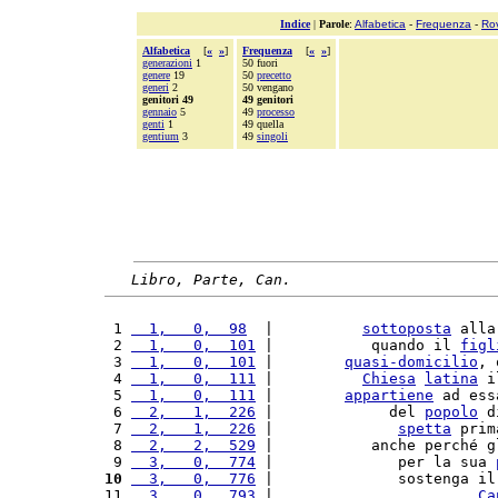
Indice
|
Parole
:
Alfabetica
-
Frequenza
-
Ro
Alfabetica
[
«
»
]
Frequenza
[
«
»
]
generazioni
1
50 fuori
genere
19
50
precetto
generi
2
50 vengano
genitori 49
49 genitori
gennaio
5
49
processo
genti
1
49 quella
gentium
3
49
singoli
Libro, Parte, Can.
 1 
  1,   0,  98
  |          
sottoposta
 alla
 2 
  1,   0,  101
 |           quando il 
figl
 3 
  1,   0,  101
 |        
quasi-domicilio
, 
 4 
  1,   0,  111
 |          
Chiesa
latina
 i
 5 
  1,   0,  111
 |        
appartiene
 ad ess
 6 
  2,   1,  226
 |             del 
popolo
 d
 7 
  2,   1,  226
 |              
spetta
 prim
 8 
  2,   2,  529
 |           anche perché g
 9 
  3,   0,  774
 |              per la sua 
10
  3,   0,  776
 |              sostenga il
11 
  3,   0,  793
 |                       
Ca