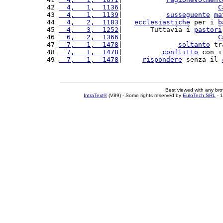
42 
  4,   1,  1136
|                        
C
43 
  4,   1,  1139
|           
susseguente
ma
44 
  4,   2,  1183
|   
ecclesiastiche
 per i 
b
45 
  4,   3,  1252
|       Tuttavia i 
pastori
46 
  6,   2,  1366
|                        
C
47 
  7,   1,  1478
|              
soltanto
 tr
48 
  7,   1,  1478
|          
conflitto
 con i
49 
  7,   1,  1478
|     
rispondere
 senza il 
Best viewed with any br
IntraText®
(V89) - Some rights reserved by
EuloTech SRL
- 1