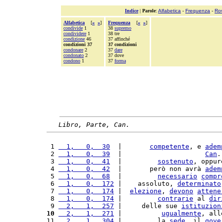
Indice
|
Parole
:
Alfabetica
-
Frequenza
-
Ro
Alfabetica
[
«
»
]
Frequenza
[
«
»
]
condivide
1
38
supremo
condividere
1
38 tre
condizione
46
37 affinché
condizioni 37
37 condizioni
condonare
2
37
dare
condonato
2
37 dove
condono
1
37
forma
Libro, Parte, Can.
 1 
  1,   0,  30
  |       
competente
, e 
adem
 2 
  1,   0,  39
  |                     
Can
.
 3 
  1,   0,  41
  |         
sostenuto
, oppur
 4 
  1,   0,  42
  |       però non avrà 
adem
 5 
  1,   0,  68
  |         
necessario
compr
 6 
  1,   0,  172
 |    assoluto, 
determinato
 7 
  1,   0,  174
 |  
elezione
, 
devono
attene
 8 
  1,   0,  174
 |         
contrarie
 al 
dir
 9 
  2,   1,  257
 |     delle sue 
istituzion
10
  2,   1,  271
 |          
ugualmente
, all
11 
  2,   1,  304
 |         la 
sede
, il 
gove