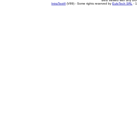
Best viewed with any br
IntraText®
(V89) - Some rights reserved by
EuloTech SRL
- 1