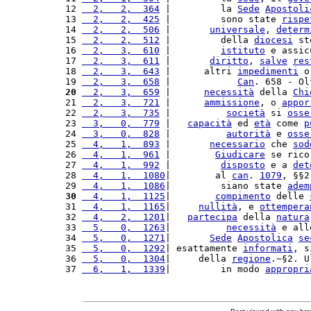
12 
  2,   2,  364
 |         la 
Sede
Apostoli
13 
  2,   2,  425
 |         sono state 
rispe
14 
  2,   2,  506
 |       
universale
, 
determ
15 
  2,   2,  512
 |         della 
diocesi
 st
16 
  2,   3,  610
 |         
istituto
 e assic
17 
  2,   3,  611
 |       
diritto
, 
salve
res
18 
  2,   3,  643
 |      altri 
impedimenti
 o
19 
  2,   3,  658
 |            
Can
. 658 - Ol
20
  2,   3,  659
 |      
necessità
 della 
Chi
21 
  2,   3,  721
 |      
ammissione
, o 
appor
22 
  2,   3,  735
 |          
società
 si 
osse
23 
  3,   0,  779
 |   
capacità
 ed 
età
 come 
p
24 
  3,   0,  828
 |          
autorità
 e 
osse
25 
  4,   1,  893
 |       
necessario
 che 
sod
26 
  4,   1,  961
 |        
Giudicare
 se rico
27 
  4,   1,  992
 |         
disposto
 e a 
det
28 
  4,   1,  1080
|        al 
can
. 
1079
, §§2
29 
  4,   1,  1086
|         siano state 
adem
30
  4,   1,  1125
|        
compimento
 delle 
31 
  4,   1,  1165
|     
nullità
, e 
ottempera
32 
  4,   2,  1201
|   
partecipa
 della 
natura
33 
  5,   0,  1263
|          
necessità
 e all
34 
  5,   0,  1271
|       
Sede
Apostolica
se
35 
  5,   0,  1292
| esattamente 
informati
, s
36 
  5,   0,  1304
|     della 
regione
.~§2. U
37 
  6,   1,  1339
|         in modo 
appropri