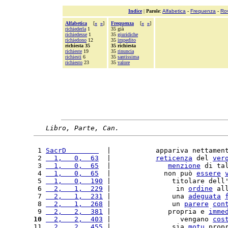
Indice
|
Parole
:
Alfabetica
-
Frequenza
-
Ro
Alfabetica
[
«
»
]
Frequenza
[
«
»
]
richiederla
1
35 già
richiedesse
1
35
giuridiche
richiedono
12
35
impedito
richiesta 35
35 richiesta
richieste
19
35
rinuncia
richiesti
6
35
santissima
richiesto
23
35
valore
Libro, Parte, Can.
 1 
SacrD        
  |           appariva nettamen
 2 
  1,   0,  63
  |           
reticenza
 del 
ver
 3 
  1,   0,  65
  |              
menzione
 di ta
 4 
  1,   0,  65
  |             non può 
essere
 5 
  1,   0,  190
 |               titolare dell
 6 
  2,   1,  229
 |                in 
ordine
 al
 7 
  2,   1,  231
 |               una 
adeguata
 8 
  2,   1,  268
 |               un 
parere
con
 9 
  2,   2,  381
 |              propria e 
imme
10
  2,   2,  403
 |                 vengano 
cos
11 
  2,   2,  455
 |               sia 
motu
 prop