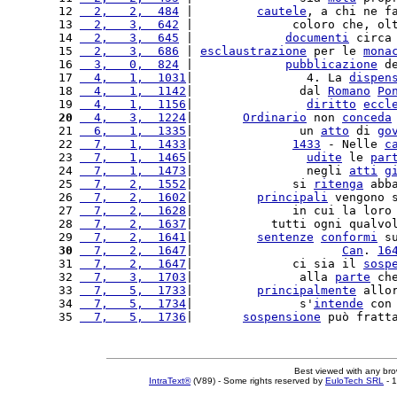
12 
  2,   2,  484
 |         
cautele
, a chi ne f
13 
  2,   3,  642
 |              coloro che, ol
14 
  2,   3,  645
 |             
documenti
 circa
15 
  2,   3,  686
 | 
esclaustrazione
 per le 
mona
16 
  3,   0,  824
 |             
pubblicazione
 d
17 
  4,   1,  1031
|                4. La 
dispen
18 
  4,   1,  1142
|               dal 
Romano
Po
19 
  4,   1,  1156
|                
diritto
eccl
20
  4,   3,  1224
|       
Ordinario
 non 
conceda
21 
  6,   1,  1335
|               un 
atto
 di 
go
22 
  7,   1,  1433
|              
1433
 - Nelle 
c
23 
  7,   1,  1465
|                
udite
 le 
par
24 
  7,   1,  1473
|                negli 
atti
g
25 
  7,   2,  1552
|              si 
ritenga
 abb
26 
  7,   2,  1602
|         
principali
 vengono 
27 
  7,   2,  1628
|              in cui la loro
28 
  7,   2,  1637
|           tutti ogni qualvo
29 
  7,   2,  1641
|         
sentenze
conformi
 s
30
  7,   2,  1647
|                     
Can
. 
16
31 
  7,   2,  1647
|              ci sia il 
sosp
32 
  7,   3,  1703
|               alla 
parte
 ch
33 
  7,   5,  1733
|         
principalmente
 allo
34 
  7,   5,  1734
|               s'
intende
 con
35 
  7,   5,  1736
|       
sospensione
 può fratt
Best viewed with any br
IntraText®
(V89) - Some rights reserved by
EuloTech SRL
- 1