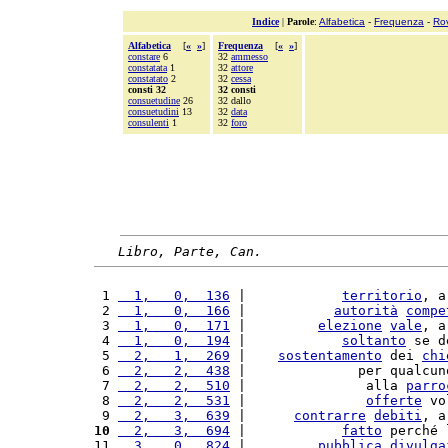
Indice
|
Parole
:
Alfabetica
-
Frequenza
-
Ro
Alfabetica
[
«
»
]
Frequenza
[
«
»
]
constare
6
32
ammesso
constatata
1
32
attore
constatato
2
32
cessa
consti 32
32 consti
consuetudine
26
32 dallo
consuetudini
13
32
data
consulenti
1
32
foro
Libro, Parte, Can.
 1 
  1,   0,  136
 |            
territorio
, a
 2 
  1,   0,  166
 |           
autorità
compe
 3 
  1,   0,  171
 |         
elezione
vale
, a
 4 
  1,   0,  194
 |            
soltanto
 se d
 5 
  2,   1,  269
 |    
sostentamento
 dei 
chi
 6 
  2,   2,  438
 |              per qualcun
 7 
  2,   2,  510
 |               alla 
parro
 8 
  2,   2,  531
 |               
offerte
 vo
 9 
  2,   3,  639
 |      
contrarre
debiti
, a
10
  2,   3,  694
 |            
fatto
 perché 
11 
  3,   0,  824
 |         
pubblica
divulga