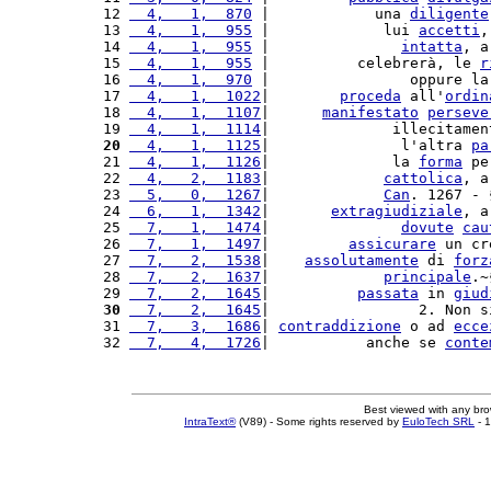
12 
  4,   1,  870
 |            una 
diligente
13 
  4,   1,  955
 |             lui 
accetti
,
14 
  4,   1,  955
 |               
intatta
, a
15 
  4,   1,  955
 |          celebrerà, le 
r
16 
  4,   1,  970
 |                oppure la
17 
  4,   1,  1022
|        
proceda
 all'
ordin
18 
  4,   1,  1107
|      
manifestato
perseve
19 
  4,   1,  1114
|              illecitamen
20
  4,   1,  1125
|               l'altra 
pa
21 
  4,   1,  1126
|              la 
forma
 pe
22 
  4,   2,  1183
|             
cattolica
, a
23 
  5,   0,  1267
|             
Can
. 1267 - 
24 
  6,   1,  1342
|       
extragiudiziale
, a
25 
  7,   1,  1474
|               
dovute
cau
26 
  7,   1,  1497
|         
assicurare
 un cr
27 
  7,   2,  1538
|    
assolutamente
 di 
forz
28 
  7,   2,  1637
|             
principale
.~
29 
  7,   2,  1645
|          
passata
 in 
giud
30
  7,   2,  1645
|                 2. Non s
31 
  7,   3,  1686
| 
contraddizione
 o ad 
ecce
32 
  7,   4,  1726
|           anche se 
conte
Best viewed with any br
IntraText®
(V89) - Some rights reserved by
EuloTech SRL
- 1