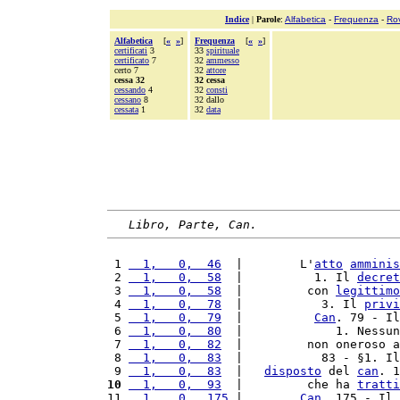
Indice
|
Parole
:
Alfabetica
-
Frequenza
-
Ro
Alfabetica
[
«
»
]
Frequenza
[
«
»
]
certificati
3
33
spirituale
certificato
7
32
ammesso
certo 7
32
attore
cessa 32
32 cessa
cessando
4
32
consti
cessano
8
32 dallo
cessata
1
32
data
Libro, Parte, Can.
 1 
  1,   0,  46
  |        L'
atto
amminis
 2 
  1,   0,  58
  |          1. Il 
decret
 3 
  1,   0,  58
  |         con 
legittimo
 4 
  1,   0,  78
  |           3. Il 
privi
 5 
  1,   0,  79
  |          
Can
. 79 - Il
 6 
  1,   0,  80
  |             1. Nessun
 7 
  1,   0,  82
  |         non oneroso a
 8 
  1,   0,  83
  |           83 - §1. Il
 9 
  1,   0,  83
  |   
disposto
 del 
can
. 1
10
  1,   0,  93
  |         che ha 
tratti
11 
  1,   0,  175
 |        
Can
. 175 - Il 