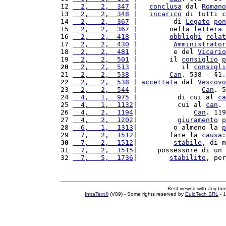
12 
  2,   2,  347
 |   
conclusa
 dal 
Romano
13 
  2,   2,  348
 |   
incarico
 di tutti c
14 
  2,   2,  367
 |         di 
Legato
pon
15 
  2,   2,  367
 |        nella 
lettera
16 
  2,   2,  418
 |        
obblighi
relat
17 
  2,   2,  430
 |         
Amministrator
18 
  2,   2,  481
 |         e del 
Vicario
19 
  2,   2,  501
 |        il 
consiglio
p
20
  2,   2,  513
 |           il 
consigli
21 
  2,   2,  538
 |        
Can
. 538 - §1.
22 
  2,   2,  538
 | 
accettata
 dal 
Vescovo
23 
  2,   2,  544
 |                
Can
. 5
24 
  4,   1,  975
 |          di cui al 
ca
25 
  4,   1,  1132
|          cui al 
can
. 
26 
  4,   2,  1194
|              
Can
. 119
27 
  4,   2,  1202
|          
giuramento
p
28 
  6,   1,  1313
|         o almeno la 
p
29 
  7,   2,  1512
|        fare la 
causa
:
30
  7,   2,  1512
|         
stabile
, di m
31 
  7,   2,  1515
|     possessore di un 
32 
  7,   5,  1736
|        
stabilito
, per
Best viewed with any br
IntraText®
(V89) - Some rights reserved by
EuloTech SRL
- 1